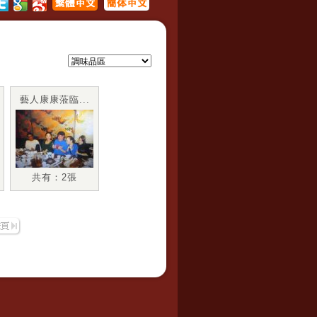
藝人康康蒞臨...
共有：2張